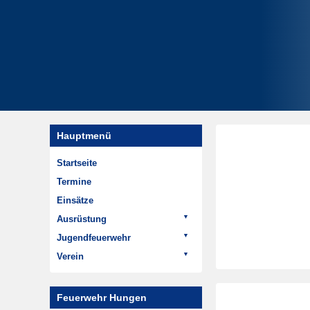
Hauptmenü
Startseite
Termine
Einsätze
Ausrüstung
Fahrzeuge
Jugendfeuerwehr
ELW 1
Termine
Verein
LF 20
Aktivitäten
Aktuelles
HTLF 16
Geschichte der
Termine
Feuerwehr Hungen
Jugendfeuerwehr
LF 8/6
Rückblick