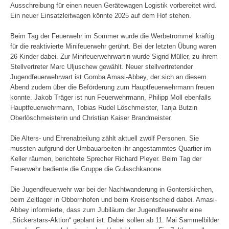
Ausschreibung für einen neuen Gerätewagen Logistik vorbereitet wird.
Ein neuer Einsatzleitwagen könnte 2025 auf dem Hof stehen.
Beim Tag der Feuerwehr im Sommer wurde die Werbetrommel kräftig
für die reaktivierte Minifeuerwehr gerührt. Bei der letzten Übung waren
26 Kinder dabei. Zur Minifeuerwehrwartin wurde Sigrid Müller, zu ihrem
Stellvertreter Marc Uljuschew gewählt. Neuer stellvertretender
Jugendfeuerwehrwart ist Gomba Amasi-Abbey, der sich an diesem
Abend zudem über die Beförderung zum Hauptfeuerwehrmann freuen
konnte. Jakob Träger ist nun Feuerwehrmann, Philipp Moll ebenfalls
Hauptfeuerwehrmann, Tobias Rudel Löschmeister, Tanja Butzin
Oberlöschmeisterin und Christian Kaiser Brandmeister.
Die Alters- und Ehrenabteilung zählt aktuell zwölf Personen. Sie
mussten aufgrund der Umbauarbeiten ihr angestammtes Quartier im
Keller räumen, berichtete Sprecher Richard Pleyer. Beim Tag der
Feuerwehr bediente die Gruppe die Gulaschkanone.
Die Jugendfeuerwehr war bei der Nachtwanderung in Gonterskirchen,
beim Zeltlager in Obbornhofen und beim Kreisentscheid dabei. Amasi-
Abbey informierte, dass zum Jubiläum der Jugendfeuerwehr eine
„Stickerstars-Aktion“ geplant ist. Dabei sollen ab 11. Mai Sammelbilder