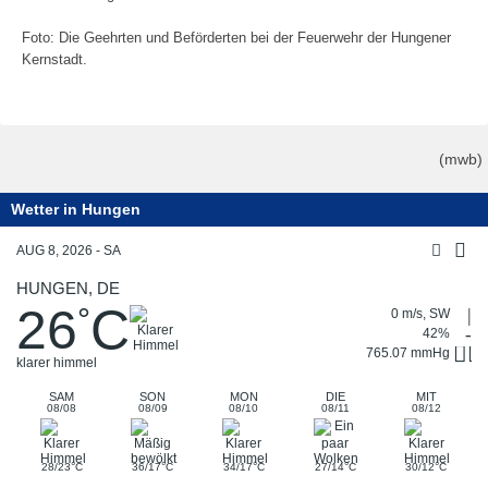
Foto: Die Geehrten und Beförderten bei der Feuerwehr der Hungener
Kernstadt.
(mwb)
Wetter in Hungen
AUG 8, 2026 - SA
HUNGEN, DE
26
C
°
0 m/s, SW
42%
765.07 mmHg
klarer himmel
SAM
SON
MON
DIE
MIT
08/08
08/09
08/10
08/11
08/12
°
°
°
°
°
28/23
C
36/17
C
34/17
C
27/14
C
30/12
C