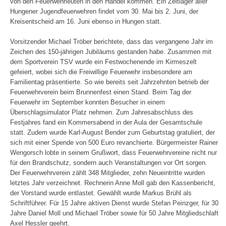
von den Feuerwehrleuten in den Handel kommen. Ein Zeltlager aller
Hungener Jugendfeuerwehren findet vom 30. Mai bis 2. Juni, der
Kreisentscheid am 16. Juni ebenso in Hungen statt.
Vorsitzender Michael Tröber berichtete, dass das vergangene Jahr im
Zeichen des 150-jährigen Jubiläums gestanden habe. Zusammen mit
dem Sportverein TSV wurde ein Festwochenende im Kirmeszelt
gefeiert, wobei sich die Freiwillige Feuerwehr insbesondere am
Familientag präsentierte. So wie bereits seit Jahrzehnten betrieb der
Feuerwehrverein beim Brunnenfest einen Stand. Beim Tag der
Feuerwehr im September konnten Besucher in einem
Überschlagsimulator Platz nehmen. Zum Jahresabschluss des
Festjahres fand ein Kommersabend in der Aula der Gesamtschule
statt. Zudem wurde Karl-August Bender zum Geburtstag gratuliert, der
sich mit einer Spende von 500 Euro revanchierte. Bürgermeister Rainer
Wengorsch lobte in seinem Grußwort, dass Feuerwehrvereine nicht nur
für den Brandschutz, sondern auch Veranstaltungen vor Ort sorgen.
Der Feuerwehrverein zählt 348 Mitglieder, zehn Neueintritte wurden
letztes Jahr verzeichnet. Rechnerin Anne Moll gab den Kassenbericht,
der Vorstand wurde entlastet. Gewählt wurde Markus Brühl als
Schriftführer. Für 15 Jahre aktiven Dienst wurde Stefan Peinzger, für 30
Jahre Daniel Moll und Michael Tröber sowie für 50 Jahre Mitgliedschlaft
Axel Hessler geehrt.