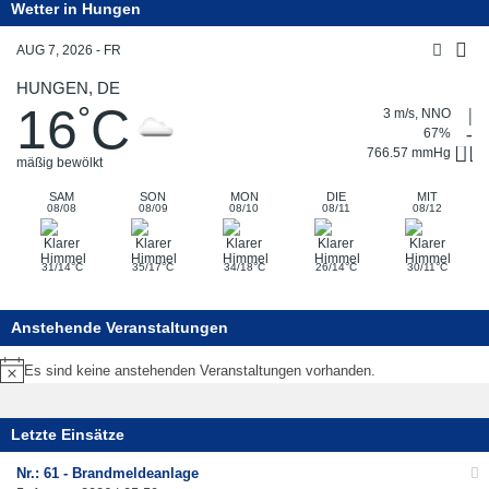
1
Wetter in Hungen
4
AUG 7, 2026 - FR
.
J
HUNGEN, DE
u
16
C
°
3 m/s, NNO
n
67%
i
766.57 mmHg
mäßig bewölkt
2
0
SAM
SON
MON
DIE
MIT
08/08
08/09
08/10
08/11
08/12
2
3
°
°
°
°
°
31/14
C
35/17
C
34/18
C
26/14
C
30/11
C
Anstehende Veranstaltungen
Es sind keine anstehenden Veranstaltungen vorhanden.
Hinweis
Letzte Einsätze
Nr.: 61 - Brandmeldeanlage