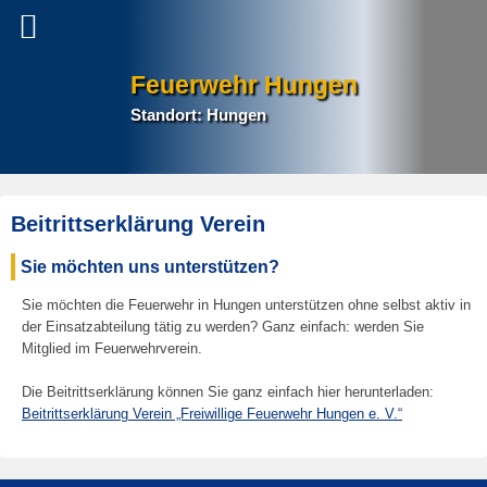
Feuerwehr Hungen
Standort: Hungen
Beitrittserklärung Verein
E
Sie möchten uns unterstützen?
r
s
Sie möchten die Feuerwehr in Hungen unterstützen ohne selbst aktiv in
t
der Einsatzabteilung tätig zu werden? Ganz einfach: werden Sie
Mitglied im Feuerwehrverein.
e
l
Die Beitrittserklärung können Sie ganz einfach hier herunterladen:
l
Beitrittserklärung Verein „Freiwillige Feuerwehr Hungen e. V.“
t
a
m