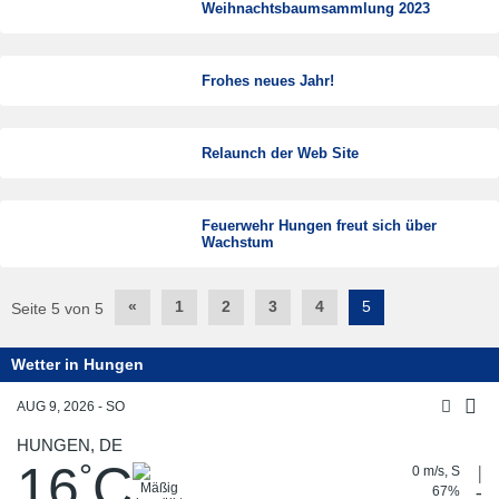
Weihnachtsbaumsammlung 2023
Frohes neues Jahr!
Relaunch der Web Site
Feuerwehr Hungen freut sich über
Wachstum
Post
«
1
2
3
4
5
Seite 5 von 5
navigation
Wetter in Hungen
AUG 9, 2026 - SO
HUNGEN, DE
16
C
°
0 m/s, S
67%