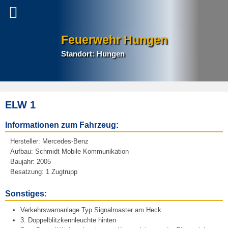
Feuerwehr Hungen
Standort: Hungen
ELW 1
E
Informationen zum Fahrzeug:
r
s
Hersteller: Mercedes-Benz
Aufbau: Schmidt Mobile Kommunikation
t
Baujahr: 2005
e
Besatzung: 1 Zugtrupp
l
l
Sonstiges:
t
a
Verkehrswarnanlage Typ Signalmaster am Heck
m
3. Doppelblitzkennleuchte hinten