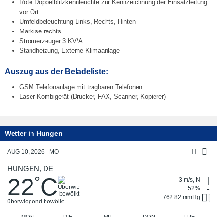
Rote Doppelblitzkennleuchte zur Kennzeichnung der Einsatzleitung
3
vor Ort
1
Umfeldbeleuchtung Links, Rechts, Hinten
.
Markise rechts
O
Stromerzeuger 3 KV/A
k
Standheizung, Externe Klimaanlage
t
o
Auszug aus der Beladeliste:
b
GSM Telefonanlage mit tragbaren Telefonen
e
Laser-Kombigerät (Drucker, FAX, Scanner, Kopierer)
r
2
0
2
Wetter in Hungen
2
AUG 10, 2026 - MO
HUNGEN, DE
22
C
°
3 m/s, N
52%
762.82 mmHg
überwiegend bewölkt
MON
DIE
MIT
DON
FRE