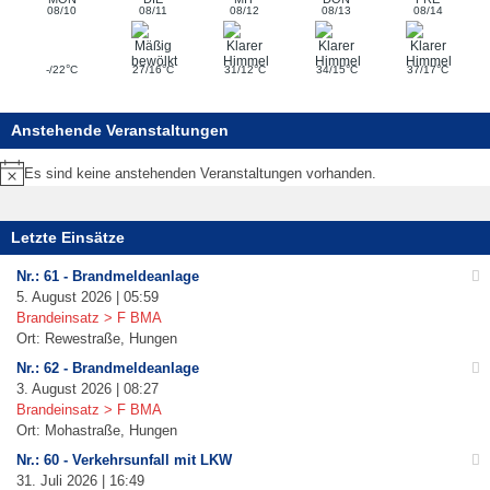
08/10
08/11
08/12
08/13
08/14
°
°
°
°
°
-/22
C
27/16
C
31/12
C
34/15
C
37/17
C
Anstehende Veranstaltungen
Es sind keine anstehenden Veranstaltungen vorhanden.
Hinweis
Letzte Einsätze
Nr.: 61 - Brandmeldeanlage
5. August 2026 | 05:59
Brandeinsatz > F BMA
Ort: Rewestraße, Hungen
Nr.: 62 - Brandmeldeanlage
3. August 2026 | 08:27
Brandeinsatz > F BMA
Ort: Mohastraße, Hungen
Nr.: 60 - Verkehrsunfall mit LKW
31. Juli 2026 | 16:49