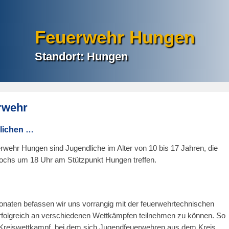
Feuerwehr Hungen
Standort: Hungen
rwehr
dlichen …
rwehr Hungen sind Jugendliche im Alter von 10 bis 17 Jahren, die
wochs um 18 Uhr am Stützpunkt Hungen treffen.
aten befassen wir uns vorrangig mit der feuerwehrtechnischen
rfolgreich an verschiedenen Wettkämpfen teilnehmen zu können. So
Kreiswettkampf, bei dem sich Jugendfeuerwehren aus dem Kreis