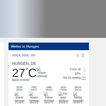
Wetter in Hungen
AUG 6, 2026 - DO
HUNGEN, DE
27
C
°
0 m/s, W
32%
764.32 mmHg
klarer himmel
DON
FRE
SAM
SON
MON
08/06
08/07
08/08
08/09
08/10
°
°
°
°
°
27/20
C
28/15
C
30/12
C
34/15
C
37/20
C