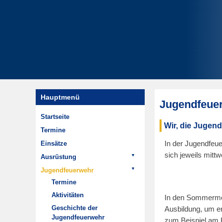
Hauptmenü
Jugendfeue
Startseite
E
Wir, die Jugen
Termine
r
Einsätze
In der Jugendfeue
s
sich jeweils mitt
Ausrüstung
t
Fahrzeuge
e
Jugendfeuerwehr
ELW 1
Termine
l
LF 20
l
Aktivitäten
In den Sommermon
HTLF 16
t
Geschichte der
Ausbildung, um e
Jugendfeuerwehr
LF 8/6
a
zum Beispiel am 