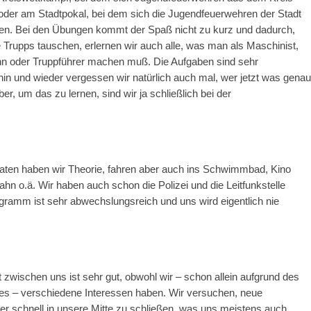
der am Stadtpokal, bei dem sich die Jugendfeuerwehren der Stadt
en. Bei den Übungen kommt der Spaß nicht zu kurz und dadurch,
 Trupps tauschen, erlernen wir auch alle, was man als Maschinist,
n oder Truppführer machen muß. Die Aufgaben sind sehr
in und wieder vergessen wir natürlich auch mal, wer jetzt was genau
r, um das zu lernen, sind wir ja schließlich bei der
!
aten haben wir Theorie, fahren aber auch ins Schwimmbad, Kino
ahn o.ä. Wir haben auch schon die Polizei und die Leitfunkstelle
ramm ist sehr abwechslungsreich und uns wird eigentlich nie
zwischen uns ist sehr gut, obwohl wir – schon allein aufgrund des
des – verschiedene Interessen haben. Wir versuchen, neue
r schnell in unsere Mitte zu schließen, was uns meistens auch