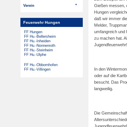
Verein
m
Gießen messen, o
DLK 23/12
Hungen vergleich
Aktuelles
3
GW-G
daß wir immer die
Termine
1
SW 2000 Tr
Feuerwehr Hungen
Melder, Truppman
.
Rückblick
MTW
umfangreich und h
FF Hungen
O
Satzung
KdoW
FF Hu.-Bellersheim
zu machen hat. Abe
FF Hu.-Inheiden
k
Beitrittserklärung
Gabelstapler
Jugendfeuerwehr
FF Hu.-Nonnenroth
t
FF Hu.-Steinheim
Ehemalige Fahrzeuge
FF Hu.-Utphe
o
DLK 23/12
b
FF Hu.-Obbornhofen
LF 16/12
In den Wintermon
FF Hu.-Villingen
e
MTW
oder auf die Kartb
r
FmF-Fu
besucht. Das Prog
2
DMF
langweilig.
0
ELW 1
2
TLF 16/25
2
RW 1
Die Gemeinschaft 
SW 1000
Altersunterschie
LF 16
Jugendfeuerwehrle