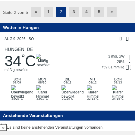
Post
«
1
2
3
4
5
»
Seite 2 von 5
navigation
Wetter in Hungen
AUG 9, 2026 - SO
HUNGEN, DE
34
C
°
3 m/s, SW
28%
759.81 mmHg
mäßig bewölkt
SON
MON
DIE
MIT
DON
08/09
08/10
08/11
08/12
08/13
°
°
°
°
°
34/23
C
33/19
C
29/14
C
32/13
C
34/15
C
Anstehende Veranstaltungen
Es sind keine anstehenden Veranstaltungen vorhanden.
Hinweis