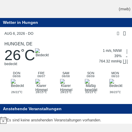
(mwb)
Wetter in Hungen
AUG 6, 2026 - DO
HUNGEN, DE
26
C
°
1 m/s, NNW
39%
764.32 mmHg
bedeckt
DON
FRE
SAM
SON
MON
08/06
08/07
08/08
08/09
08/10
°
°
°
°
°
26/22
C
28/15
C
29/15
C
33/15
C
36/23
C
Anstehende Veranstaltungen
Es sind keine anstehenden Veranstaltungen vorhanden.
Hinweis