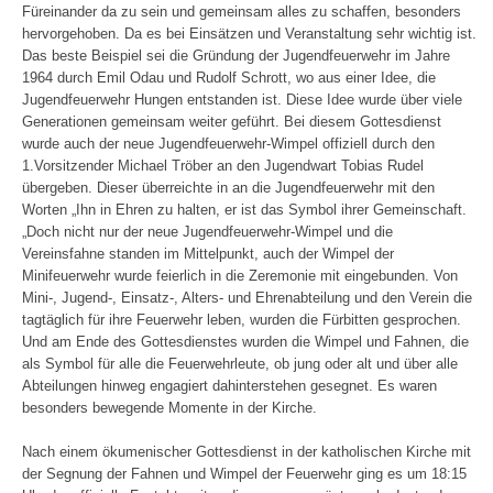
Füreinander da zu sein und gemeinsam alles zu schaffen, besonders
hervorgehoben. Da es bei Einsätzen und Veranstaltung sehr wichtig ist.
Das beste Beispiel sei die Gründung der Jugendfeuerwehr im Jahre
1964 durch Emil Odau und Rudolf Schrott, wo aus einer Idee, die
Jugendfeuerwehr Hungen entstanden ist. Diese Idee wurde über viele
Generationen gemeinsam weiter geführt. Bei diesem Gottesdienst
wurde auch der neue Jugendfeuerwehr-Wimpel offiziell durch den
1.Vorsitzender Michael Tröber an den Jugendwart Tobias Rudel
übergeben. Dieser überreichte in an die Jugendfeuerwehr mit den
Worten „Ihn in Ehren zu halten, er ist das Symbol ihrer Gemeinschaft.
„Doch nicht nur der neue Jugendfeuerwehr-Wimpel und die
Vereinsfahne standen im Mittelpunkt, auch der Wimpel der
Minifeuerwehr wurde feierlich in die Zeremonie mit eingebunden. Von
Mini-, Jugend-, Einsatz-, Alters- und Ehrenabteilung und den Verein die
tagtäglich für ihre Feuerwehr leben, wurden die Fürbitten gesprochen.
Und am Ende des Gottesdienstes wurden die Wimpel und Fahnen, die
als Symbol für alle die Feuerwehrleute, ob jung oder alt und über alle
Abteilungen hinweg engagiert dahinterstehen gesegnet. Es waren
besonders bewegende Momente in der Kirche.
Nach einem ökumenischer Gottesdienst in der katholischen Kirche mit
der Segnung der Fahnen und Wimpel der Feuerwehr ging es um 18:15