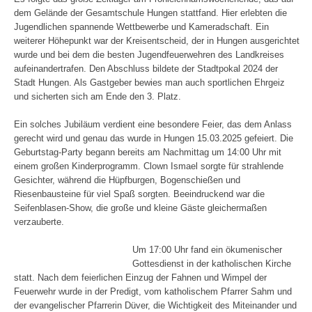
dem Gelände der Gesamtschule Hungen stattfand. Hier erlebten die
Jugendlichen spannende Wettbewerbe und Kameradschaft. Ein
weiterer Höhepunkt war der Kreisentscheid, der in Hungen ausgerichtet
wurde und bei dem die besten Jugendfeuerwehren des Landkreises
aufeinandertrafen. Den Abschluss bildete der Stadtpokal 2024 der
Stadt Hungen. Als Gastgeber bewies man auch sportlichen Ehrgeiz
und sicherten sich am Ende den 3. Platz.
Ein solches Jubiläum verdient eine besondere Feier, das dem Anlass
gerecht wird und genau das wurde in Hungen 15.03.2025 gefeiert. Die
Geburtstag-Party begann bereits am Nachmittag um 14:00 Uhr mit
einem großen Kinderprogramm. Clown Ismael sorgte für strahlende
Gesichter, während die Hüpfburgen, Bogenschießen und
Riesenbausteine für viel Spaß sorgten. Beeindruckend war die
Seifenblasen-Show, die große und kleine Gäste gleichermaßen
verzauberte.
Um 17:00 Uhr fand ein ökumenischer
Gottesdienst in der katholischen Kirche
statt. Nach dem feierlichen Einzug der Fahnen und Wimpel der
Feuerwehr wurde in der Predigt, vom katholischem Pfarrer Sahm und
der evangelischer Pfarrerin Düver, die Wichtigkeit des Miteinander und