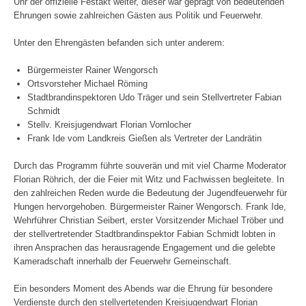
Uhr der offizielle Festakt weiter, dieser war geprägt von bedeutenden
Ehrungen sowie zahlreichen Gästen aus Politik und Feuerwehr.
Unter den Ehrengästen befanden sich unter anderem:
Bürgermeister Rainer Wengorsch
Ortsvorsteher Michael Röming
Stadtbrandinspektoren Udo Träger und sein Stellvertreter Fabian
Schmidt
Stellv. Kreisjugendwart Florian Vornlocher
Frank Ide vom Landkreis Gießen als Vertreter der Landrätin
Durch das Programm führte souverän und mit viel Charme Moderator
Florian Röhrich, der die Feier mit Witz und Fachwissen begleitete. In
den zahlreichen Reden wurde die Bedeutung der Jugendfeuerwehr für
Hungen hervorgehoben. Bürgermeister Rainer Wengorsch. Frank Ide,
Wehrführer Christian Seibert, erster Vorsitzender Michael Tröber und
der stellvertretender Stadtbrandinspektor Fabian Schmidt lobten in
ihren Ansprachen das herausragende Engagement und die gelebte
Kameradschaft innerhalb der Feuerwehr Gemeinschaft.
Ein besonders Moment des Abends war die Ehrung für besondere
Verdienste durch den stellvertetenden Kreisjugendwart Florian