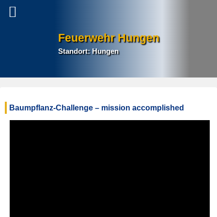
Feuerwehr Hungen
Standort: Hungen
P
Baumpflanz-Challenge – mission accomplished
na