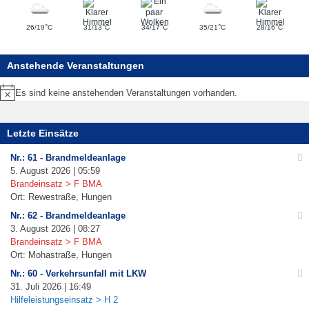
°
°
°
°
°
26/19
C
31/13
C
34/17
C
35/21
C
28/16
C
Anstehende Veranstaltungen
Es sind keine anstehenden Veranstaltungen vorhanden.
Hinweis
Letzte Einsätze
Nr.: 61 - Brandmeldeanlage
5. August 2026 | 05:59
Brandeinsatz > F BMA
Ort: Rewestraße, Hungen
Nr.: 62 - Brandmeldeanlage
3. August 2026 | 08:27
Brandeinsatz > F BMA
Ort: Mohastraße, Hungen
Nr.: 60 - Verkehrsunfall mit LKW
31. Juli 2026 | 16:49
Hilfeleistungseinsatz > H 2