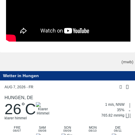
(mwb)
Wetter in Hungen
AUG 7, 2026 - FR
HUNGEN, DE
26
C
°
1 m/s, NNW
35%
765.82 mmHg
klarer himmel
FRE
SAM
SON
MON
DIE
08/07
08/08
08/09
08/10
08/11