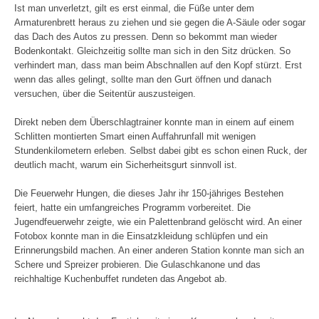
Ist man unverletzt, gilt es erst einmal, die Füße unter dem
Armaturenbrett heraus zu ziehen und sie gegen die A-Säule oder sogar
das Dach des Autos zu pressen. Denn so bekommt man wieder
Bodenkontakt. Gleichzeitig sollte man sich in den Sitz drücken. So
verhindert man, dass man beim Abschnallen auf den Kopf stürzt. Erst
wenn das alles gelingt, sollte man den Gurt öffnen und danach
versuchen, über die Seitentür auszusteigen.
Direkt neben dem Überschlagtrainer konnte man in einem auf einem
Schlitten montierten Smart einen Auffahrunfall mit wenigen
Stundenkilometern erleben. Selbst dabei gibt es schon einen Ruck, der
deutlich macht, warum ein Sicherheitsgurt sinnvoll ist.
Die Feuerwehr Hungen, die dieses Jahr ihr 150-jähriges Bestehen
feiert, hatte ein umfangreiches Programm vorbereitet. Die
Jugendfeuerwehr zeigte, wie ein Palettenbrand gelöscht wird. An einer
Fotobox konnte man in die Einsatzkleidung schlüpfen und ein
Erinnerungsbild machen. An einer anderen Station konnte man sich an
Schere und Spreizer probieren. Die Gulaschkanone und das
reichhaltige Kuchenbuffet rundeten das Angebot ab.