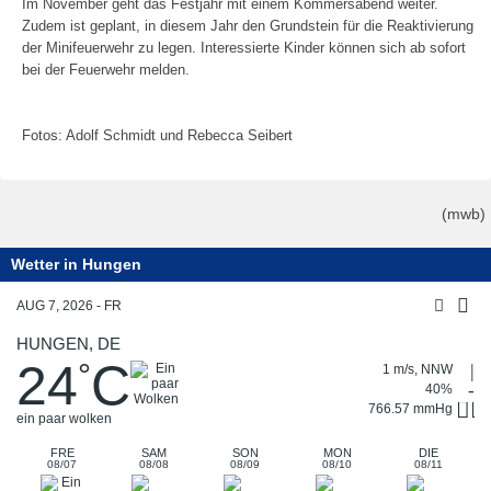
Im November geht das Festjahr mit einem Kommersabend weiter.
Zudem ist geplant, in diesem Jahr den Grundstein für die Reaktivierung
der Minifeuerwehr zu legen. Interessierte Kinder können sich ab sofort
bei der Feuerwehr melden.
Fotos: Adolf Schmidt und Rebecca Seibert
(mwb)
Wetter in Hungen
AUG 7, 2026 - FR
HUNGEN, DE
24
C
°
1 m/s, NNW
40%
766.57 mmHg
ein paar wolken
FRE
SAM
SON
MON
DIE
08/07
08/08
08/09
08/10
08/11