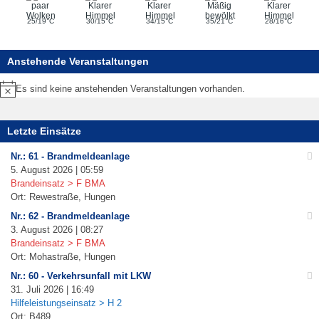
°
°
°
°
°
25/19
C
30/15
C
34/15
C
35/21
C
28/16
C
Anstehende Veranstaltungen
Es sind keine anstehenden Veranstaltungen vorhanden.
Hinweis
Letzte Einsätze
Nr.: 61 - Brandmeldeanlage
5. August 2026 | 05:59
Brandeinsatz > F BMA
Ort: Rewestraße, Hungen
Nr.: 62 - Brandmeldeanlage
3. August 2026 | 08:27
Brandeinsatz > F BMA
Ort: Mohastraße, Hungen
Nr.: 60 - Verkehrsunfall mit LKW
31. Juli 2026 | 16:49
Hilfeleistungseinsatz > H 2
Ort: B489