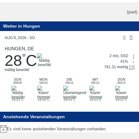
(pad)
Wetter in Hungen
AUG 9, 2026 - SO
HUNGEN, DE
28
C
°
2 m/s, SSO
41%
761.31 mmHg
mäßig bewölkt
SON
MON
DIE
MIT
DON
08/09
08/10
08/11
08/12
08/13
°
°
°
°
°
32/23
C
33/19
C
29/14
C
32/13
C
34/15
C
Anstehende Veranstaltungen
Es sind keine anstehenden Veranstaltungen vorhanden.
Hinweis