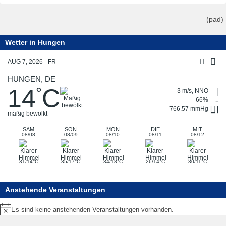
(pad)
Wetter in Hungen
AUG 7, 2026 - FR
HUNGEN, DE
14
C
°
3 m/s, NNO
66%
766.57 mmHg
mäßig bewölkt
SAM
SON
MON
DIE
MIT
08/08
08/09
08/10
08/11
08/12
°
°
°
°
°
31/14
C
35/17
C
34/18
C
26/14
C
30/11
C
Anstehende Veranstaltungen
Es sind keine anstehenden Veranstaltungen vorhanden.
Hinweis