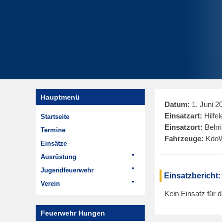
Hauptmenü
Datum:
1. Juni 2
Einsatzart:
Hilfel
Startseite
Einsatzort:
Behri
Termine
Fahrzeuge:
Kdo
Einsätze
Ausrüstung
Fahrzeuge
Jugendfeuerwehr
Einsatzbericht:
ELW 1
Termine
Verein
LF 20
Kein Einsatz für 
Aktivitäten
Aktuelles
HTLF 16
Geschichte der
Termine
Feuerwehr Hungen
Jugendfeuerwehr
LF 8/6
Rückblick