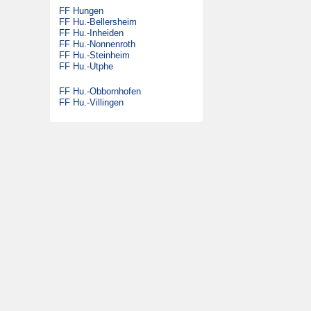
FF Hungen
DLK 23/12
Satzung
FF Hu.-Bellersheim
GW-G
FF Hu.-Inheiden
Beitrittserklärung
FF Hu.-Nonnenroth
SW 2000 Tr
FF Hu.-Steinheim
FF Hu.-Utphe
MTW
KdoW
FF Hu.-Obbornhofen
FF Hu.-Villingen
Gabelstapler
Ehemalige Fahrzeuge
DLK 23/12
LF 16/12
MTW
FmF-Fu
DMF
ELW 1
TLF 16/25
RW 1
SW 1000
LF 16