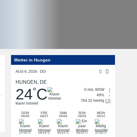
Wetter in Hungen
Post
navigation
AUG 6, 2026 - DO
HUNGEN, DE
24
C
°
0 m/s, WSW
49%
764.32 mmHg
klarer himmel
DON
FRE
SAM
SON
MON
08/06
08/07
08/08
08/09
08/10
°
°
°
°
°
27/20
C
28/15
C
30/12
C
34/15
C
37/20
C