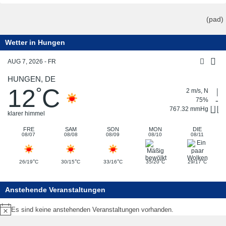
(pad)
Wetter in Hungen
AUG 7, 2026 - FR
HUNGEN, DE
12
C
°
2 m/s, N
75%
767.32 mmHg
klarer himmel
FRE
SAM
SON
MON
DIE
08/07
08/08
08/09
08/10
08/11
°
°
°
°
°
26/19
C
30/15
C
33/16
C
35/20
C
29/17
C
Anstehende Veranstaltungen
Es sind keine anstehenden Veranstaltungen vorhanden.
Hinweis