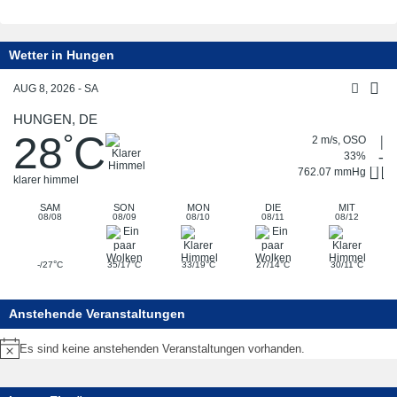
Wetter in Hungen
AUG 8, 2026 - SA
HUNGEN, DE
28
C
°
2 m/s, OSO
33%
762.07 mmHg
klarer himmel
SAM
SON
MON
DIE
MIT
08/08
08/09
08/10
08/11
08/12
°
°
°
°
°
-/27
C
35/17
C
33/19
C
27/14
C
30/11
C
Anstehende Veranstaltungen
Es sind keine anstehenden Veranstaltungen vorhanden.
Hinweis