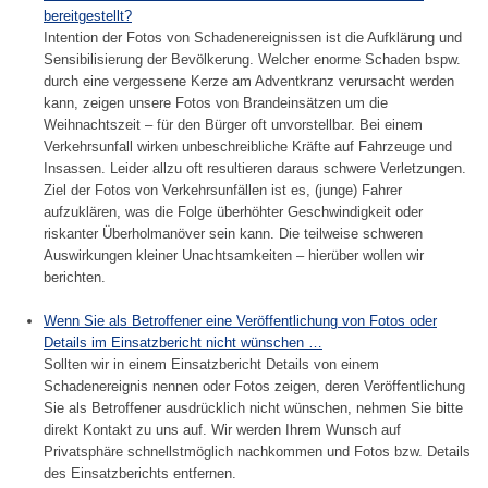
2
bereitgestellt?
8
Intention der Fotos von Schadenereignissen ist die Aufklärung und
.
Sensibilisierung der Bevölkerung. Welcher enorme Schaden bspw.
O
durch eine vergessene Kerze am Adventkranz verursacht werden
k
kann, zeigen unsere Fotos von Brandeinsätzen um die
Weihnachtszeit – für den Bürger oft unvorstellbar. Bei einem
t
Verkehrsunfall wirken unbeschreibliche Kräfte auf Fahrzeuge und
o
Insassen. Leider allzu oft resultieren daraus schwere Verletzungen.
b
Ziel der Fotos von Verkehrsunfällen ist es, (junge) Fahrer
e
aufzuklären, was die Folge überhöhter Geschwindigkeit oder
r
riskanter Überholmanöver sein kann. Die teilweise schweren
2
Auswirkungen kleiner Unachtsamkeiten – hierüber wollen wir
0
berichten.
2
2
Wenn Sie als Betroffener eine Veröffentlichung von Fotos oder
Details im Einsatzbericht nicht wünschen …
Sollten wir in einem Einsatzbericht Details von einem
Schadenereignis nennen oder Fotos zeigen, deren Veröffentlichung
Sie als Betroffener ausdrücklich nicht wünschen, nehmen Sie bitte
direkt Kontakt zu uns auf. Wir werden Ihrem Wunsch auf
Privatsphäre schnellstmöglich nachkommen und Fotos bzw. Details
des Einsatzberichts entfernen.