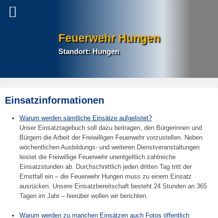
Feuerwehr Hungen
Standort: Hungen
Einsatzinformationen
E
Warum werden sämtliche Einsätze aufgelistet?
r
Unser Einsatztagebuch soll dazu beitragen, den Bürgerinnen und
s
Bürgern die Arbeit der Freiwilligen Feuerwehr vorzustellen. Neben
t
wöchentlichen Ausbildungs- und weiteren Dienstveranstaltungen
e
leistet die Freiwillige Feuerwehr unentgeltlich zahlreiche
Einsatzstunden ab. Durchschnittlich jeden dritten Tag tritt der
l
Ernstfall ein – die Feuerwehr Hungen muss zu einem Einsatz
l
ausrücken. Unsere Einsatzbereitschaft besteht 24 Stunden an 365
t
Tagen im Jahr – hierüber wollen wir berichten.
a
m
Warum werden zu manchen Einsätzen auch Fotos öffentlich