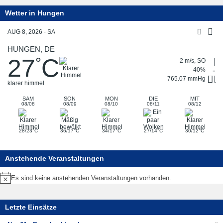
Wetter in Hungen
AUG 8, 2026 - SA
HUNGEN, DE
27
C
°
2 m/s, SO
40%
765.07 mmHg
klarer himmel
SAM
SON
MON
DIE
MIT
08/08
08/09
08/10
08/11
08/12
°
°
°
°
°
28/23
C
36/17
C
34/17
C
27/14
C
30/12
C
Anstehende Veranstaltungen
Es sind keine anstehenden Veranstaltungen vorhanden.
Hinweis
Letzte Einsätze