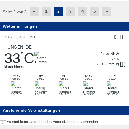
Post
«
1
2
3
4
5
»
Seite 2 von 5
navigation
Wetter in Hungen
AUG 10, 2026 - MO
HUNGEN, DE
33
C
°
2 m/s, NNW
26%
759.81 mmHg
klarer himmel
MON
DIE
MIT
DON
FRE
08/10
08/11
08/12
08/13
08/14
°
°
°
°
°
33/25
C
28/13
C
31/11
C
34/15
C
35/17
C
Anstehende Veranstaltungen
Es sind keine anstehenden Veranstaltungen vorhanden.
Hinweis