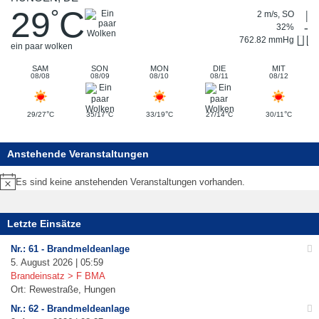
29
C
°
2 m/s, SO
32%
762.82 mmHg
ein paar wolken
SAM
SON
MON
DIE
MIT
08/08
08/09
08/10
08/11
08/12
°
°
°
°
°
29/27
C
35/17
C
33/19
C
27/14
C
30/11
C
Anstehende Veranstaltungen
Es sind keine anstehenden Veranstaltungen vorhanden.
Hinweis
Letzte Einsätze
Nr.: 61 - Brandmeldeanlage
5. August 2026 | 05:59
Brandeinsatz > F BMA
Ort: Rewestraße, Hungen
Nr.: 62 - Brandmeldeanlage