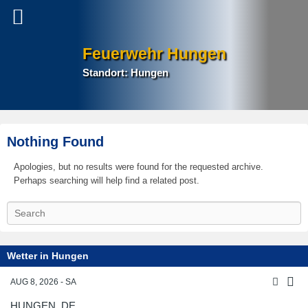
Feuerwehr Hungen
Standort: Hungen
Nothing Found
Apologies, but no results were found for the requested archive.
Perhaps searching will help find a related post.
S
e
a
r
Wetter in Hungen
c
h
AUG 8, 2026 - SA
HUNGEN, DE