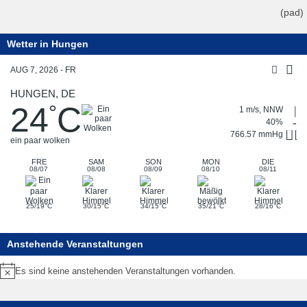
(pad)
Wetter in Hungen
AUG 7, 2026 - FR
HUNGEN, DE
24
C
°
1 m/s, NNW
40%
766.57 mmHg
ein paar wolken
FRE
SAM
SON
MON
DIE
08/07
08/08
08/09
08/10
08/11
°
°
°
°
°
25/19
C
30/15
C
34/15
C
35/21
C
28/16
C
Anstehende Veranstaltungen
Es sind keine anstehenden Veranstaltungen vorhanden.
Hinweis