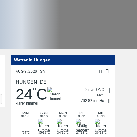
Wetter in Hungen
AUG 8, 2026 - SA
HUNGEN, DE
24
C
°
2 m/s, ONO
44%
762.82 mmHg
klarer himmel
SAM
SON
MON
DIE
MIT
08/08
08/09
08/10
08/11
08/12
°
°
°
°
°
-/24
C
35/17
C
34/19
C
27/13
C
30/12
C