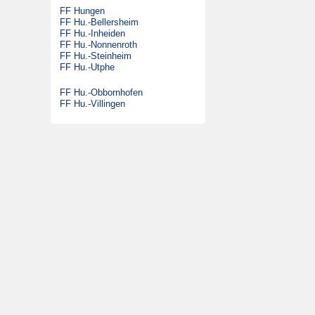
FF Hungen
DLK 23/12
Satzung
FF Hu.-Bellersheim
GW-G
FF Hu.-Inheiden
Beitrittserklärung
FF Hu.-Nonnenroth
SW 2000 Tr
FF Hu.-Steinheim
FF Hu.-Utphe
MTW
KdoW
FF Hu.-Obbornhofen
FF Hu.-Villingen
Gabelstapler
Ehemalige Fahrzeuge
DLK 23/12
LF 16/12
MTW
FmF-Fu
DMF
ELW 1
TLF 16/25
RW 1
SW 1000
LF 16