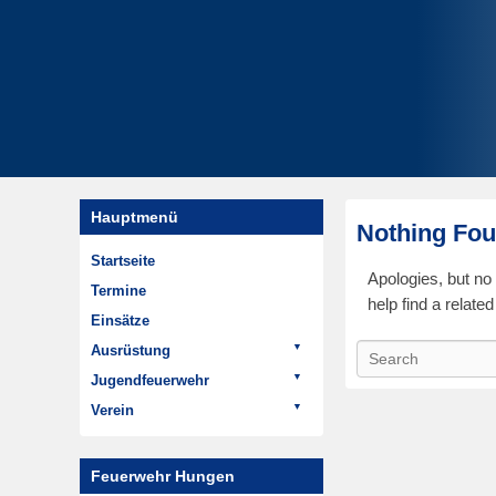
Hauptmenü
Nothing Fo
Startseite
Apologies, but no
Termine
help find a related
Einsätze
Ausrüstung
S
Fahrzeuge
e
Jugendfeuerwehr
a
ELW 1
Termine
Verein
r
LF 20
Aktivitäten
Aktuelles
c
HTLF 16
Geschichte der
Termine
Feuerwehr Hungen
h
Jugendfeuerwehr
LF 8/6
Rückblick