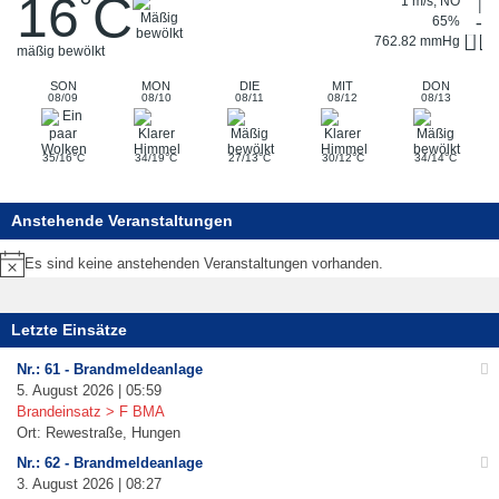
16
C
°
1 m/s, NO
65%
762.82 mmHg
mäßig bewölkt
SON
MON
DIE
MIT
DON
08/09
08/10
08/11
08/12
08/13
°
°
°
°
°
35/16
C
34/19
C
27/13
C
30/12
C
34/14
C
Anstehende Veranstaltungen
Es sind keine anstehenden Veranstaltungen vorhanden.
Hinweis
Letzte Einsätze
Nr.: 61 - Brandmeldeanlage
5. August 2026 | 05:59
Brandeinsatz > F BMA
Ort: Rewestraße, Hungen
Nr.: 62 - Brandmeldeanlage
3. August 2026 | 08:27