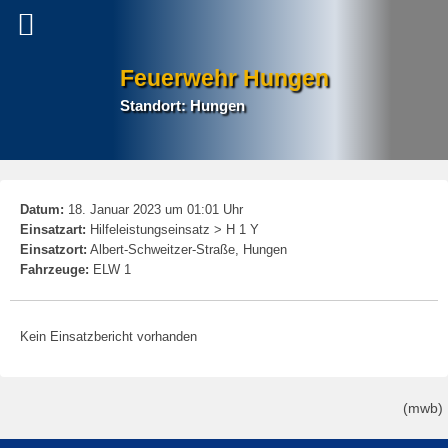
Feuerwehr Hungen
Standort: Hungen
P
Datum:
18. Januar 2023 um 01:01 Uhr
na
Einsatzart:
Hilfeleistungseinsatz > H 1 Y
Einsatzort:
Albert-Schweitzer-Straße, Hungen
Fahrzeuge:
ELW 1
Kein Einsatzbericht vorhanden
(mwb)