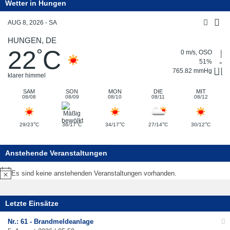
Wetter in Hungen
AUG 8, 2026 - SA
HUNGEN, DE
22
C
°
0 m/s, OSO
51%
765.82 mmHg
klarer himmel
SAM
SON
MON
DIE
MIT
08/08
08/09
08/10
08/11
08/12
°
°
°
°
°
29/23
C
36/17
C
34/17
C
27/14
C
30/12
C
Anstehende Veranstaltungen
Es sind keine anstehenden Veranstaltungen vorhanden.
Hinweis
Letzte Einsätze
Nr.: 61 - Brandmeldeanlage