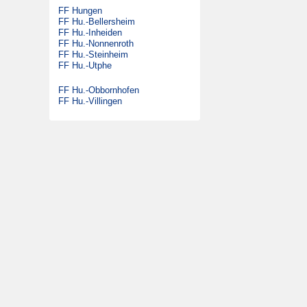
FF Hungen
DLK 23/12
Satzung
FF Hu.-Bellersheim
GW-G
FF Hu.-Inheiden
Beitrittserklärung
FF Hu.-Nonnenroth
SW 2000 Tr
FF Hu.-Steinheim
FF Hu.-Utphe
MTW
KdoW
FF Hu.-Obbornhofen
FF Hu.-Villingen
Gabelstapler
Ehemalige Fahrzeuge
DLK 23/12
LF 16/12
MTW
FmF-Fu
DMF
ELW 1
TLF 16/25
RW 1
SW 1000
LF 16