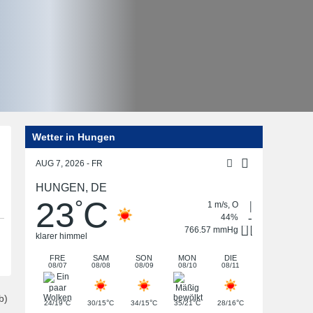
Wetter in Hungen
Post
navigation
AUG 7, 2026 - FR
HUNGEN, DE
23
C
°
1 m/s, O
44%
766.57 mmHg
klarer himmel
FRE
SAM
SON
MON
DIE
08/07
08/08
08/09
08/10
08/11
b)
°
°
°
°
°
24/19
C
30/15
C
34/15
C
35/21
C
28/16
C