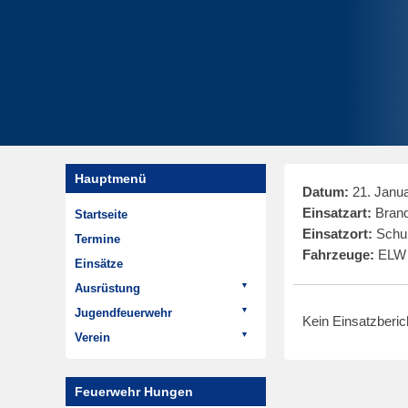
Hauptmenü
Datum:
21. Janua
Einsatzart:
Brand
Startseite
Einsatzort:
Schub
Termine
Fahrzeuge:
ELW 
Einsätze
Ausrüstung
Fahrzeuge
Jugendfeuerwehr
Kein Einsatzberi
ELW 1
Termine
Verein
LF 20
Aktivitäten
Aktuelles
HTLF 16
Geschichte der
Termine
Feuerwehr Hungen
Jugendfeuerwehr
LF 8/6
Rückblick