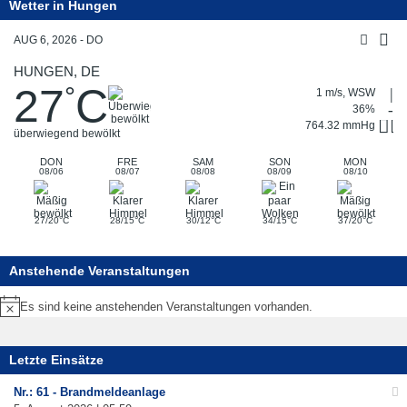
Wetter in Hungen
AUG 6, 2026 - DO
HUNGEN, DE
27
C
°
1 m/s, WSW
36%
764.32 mmHg
überwiegend bewölkt
DON
FRE
SAM
SON
MON
08/06
08/07
08/08
08/09
08/10
°
°
°
°
°
27/20
C
28/15
C
30/12
C
34/15
C
37/20
C
Anstehende Veranstaltungen
Es sind keine anstehenden Veranstaltungen vorhanden.
Hinweis
Letzte Einsätze
Nr.: 61 - Brandmeldeanlage