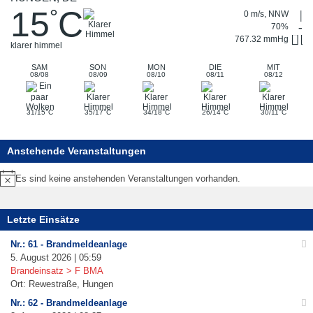
15
C
°
0 m/s, NNW
70%
767.32 mmHg
klarer himmel
SAM
SON
MON
DIE
MIT
08/08
08/09
08/10
08/11
08/12
°
°
°
°
°
31/15
C
35/17
C
34/18
C
26/14
C
30/11
C
Anstehende Veranstaltungen
Es sind keine anstehenden Veranstaltungen vorhanden.
Hinweis
Letzte Einsätze
Nr.: 61 - Brandmeldeanlage
5. August 2026 | 05:59
Brandeinsatz > F BMA
Ort: Rewestraße, Hungen
Nr.: 62 - Brandmeldeanlage