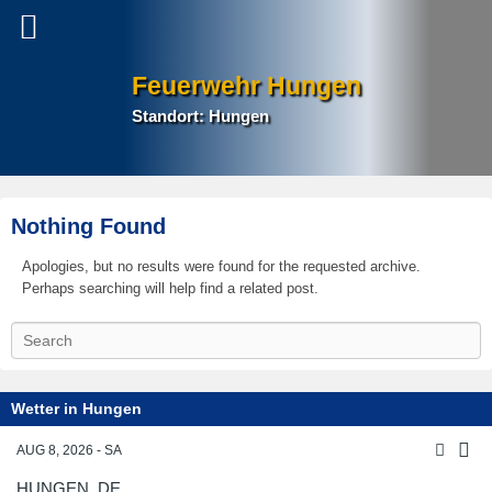
Feuerwehr Hungen
Standort: Hungen
Nothing Found
Apologies, but no results were found for the requested archive.
Perhaps searching will help find a related post.
S
e
a
r
Wetter in Hungen
c
h
AUG 8, 2026 - SA
HUNGEN, DE