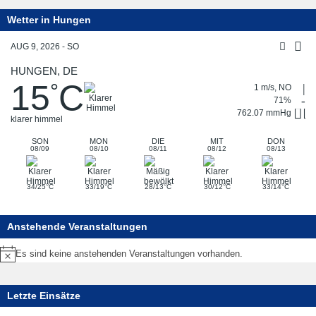
Wetter in Hungen
AUG 9, 2026 - SO
HUNGEN, DE
15
C
°
1 m/s, NO
71%
762.07 mmHg
klarer himmel
SON
MON
DIE
MIT
DON
08/09
08/10
08/11
08/12
08/13
°
°
°
°
°
34/25
C
33/19
C
28/13
C
30/12
C
33/14
C
Anstehende Veranstaltungen
Es sind keine anstehenden Veranstaltungen vorhanden.
Hinweis
Letzte Einsätze