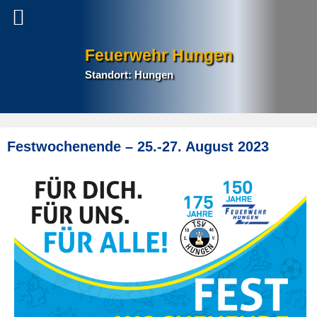
Feuerwehr Hungen
Standort: Hungen
P
Festwochenende – 25.-27. August 2023
na