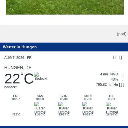
(pad)
Wetter in Hungen
AUG 7, 2026 - FR
HUNGEN, DE
22
C
°
4 m/s, NNO
43%
765.82 mmHg
bedeckt
FRE
SAM
SON
MON
DIE
08/07
08/08
08/09
08/10
08/11
°
°
°
°
°
-/22
C
31/16
C
35/17
C
34/18
C
26/14
C