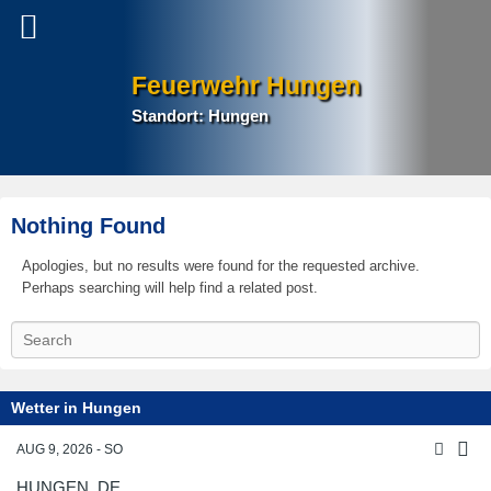
Feuerwehr Hungen
Standort: Hungen
Nothing Found
Apologies, but no results were found for the requested archive.
Perhaps searching will help find a related post.
S
e
a
r
Wetter in Hungen
c
h
AUG 9, 2026 - SO
HUNGEN, DE