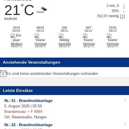
21
C
°
2 m/s, S
55%
762.07 mmHg
bedeckt
SON
MON
DIE
MIT
DON
08/09
08/10
08/11
08/12
08/13
°
°
°
°
°
34/23
C
33/19
C
28/13
C
30/12
C
33/14
C
Anstehende Veranstaltungen
Es sind keine anstehenden Veranstaltungen vorhanden.
Hinweis
Letzte Einsätze
Nr.: 61 - Brandmeldeanlage
5. August 2026 | 05:59
Brandeinsatz > F BMA
Ort: Rewestraße, Hungen
Nr.: 62 - Brandmeldeanlage