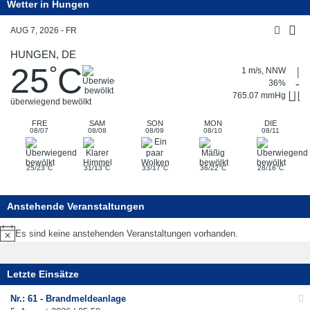
Wetter in Hungen
AUG 7, 2026 - FR
HUNGEN, DE
25
C
°
1 m/s, NNW
36%
765.07 mmHg
überwiegend bewölkt
FRE
SAM
SON
MON
DIE
08/07
08/08
08/09
08/10
08/11
°
°
°
°
°
25/23
C
31/13
C
33/17
C
36/22
C
28/16
C
Anstehende Veranstaltungen
Es sind keine anstehenden Veranstaltungen vorhanden.
Hinweis
Letzte Einsätze
Nr.: 61 - Brandmeldeanlage