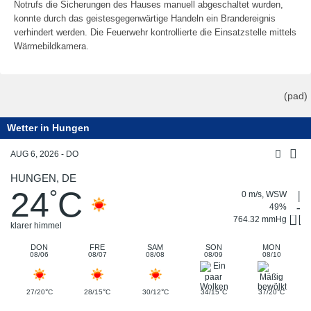
Notrufs die Sicherungen des Hauses manuell abgeschaltet wurden,
konnte durch das geistesgegenwärtige Handeln ein Brandereignis
verhindert werden. Die Feuerwehr kontrollierte die Einsatzstelle mittels
Wärmebildkamera.
(pad)
Wetter in Hungen
AUG 6, 2026 - DO
HUNGEN, DE
24
C
°
0 m/s, WSW
49%
764.32 mmHg
klarer himmel
DON
FRE
SAM
SON
MON
08/06
08/07
08/08
08/09
08/10
°
°
°
°
°
27/20
C
28/15
C
30/12
C
34/15
C
37/20
C