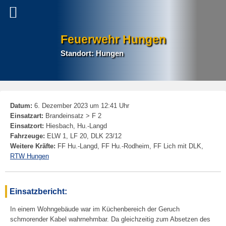
Feuerwehr Hungen
Standort: Hungen
P
Datum:
6. Dezember 2023 um 12:41 Uhr
na
Einsatzart:
Brandeinsatz > F 2
Einsatzort:
Hiesbach, Hu.-Langd
Fahrzeuge:
ELW 1, LF 20, DLK 23/12
Weitere Kräfte:
FF Hu.-Langd, FF Hu.-Rodheim, FF Lich mit DLK,
RTW Hungen
Einsatzbericht:
In einem Wohngebäude war im Küchenbereich der Geruch
schmorender Kabel wahrnehmbar. Da gleichzeitig zum Absetzen des