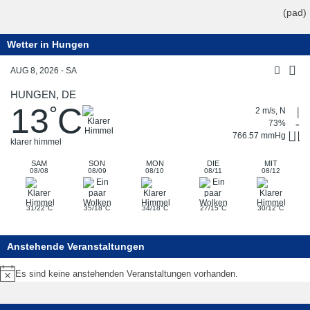
(pad)
Wetter in Hungen
AUG 8, 2026 - SA
HUNGEN, DE
13
C
°
2 m/s, N
73%
766.57 mmHg
klarer himmel
SAM
SON
MON
DIE
MIT
08/08
08/09
08/10
08/11
08/12
°
°
°
°
°
31/22
C
35/18
C
34/18
C
27/15
C
30/12
C
Anstehende Veranstaltungen
Es sind keine anstehenden Veranstaltungen vorhanden.
Hinweis