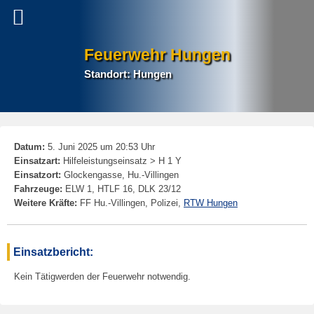
Feuerwehr Hungen
Standort: Hungen
P
Datum:
5. Juni 2025 um 20:53 Uhr
na
Einsatzart:
Hilfeleistungseinsatz > H 1 Y
Einsatzort:
Glockengasse, Hu.-Villingen
Fahrzeuge:
ELW 1, HTLF 16, DLK 23/12
Weitere Kräfte:
FF Hu.-Villingen, Polizei,
RTW Hungen
Einsatzbericht:
Kein Tätigwerden der Feuerwehr notwendig.