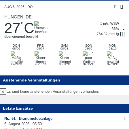
AUG 6, 2026 - DO
HUNGEN, DE
27
C
°
1 m/s, WSW
36%
764.32 mmHg
überwiegend bewölkt
DON
FRE
SAM
SON
MON
08/06
08/07
08/08
08/09
08/10
°
°
°
°
°
27/20
C
28/15
C
30/12
C
34/15
C
37/20
C
Anstehende Veranstaltungen
Es sind keine anstehenden Veranstaltungen vorhanden.
Hinweis
Letzte Einsätze
Nr.: 61 - Brandmeldeanlage
5. August 2026 | 05:59