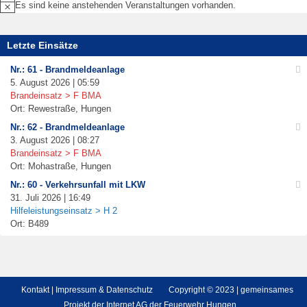
Es sind keine anstehenden Veranstaltungen vorhanden.
Hinweis
Letzte Einsätze
Nr.: 61 - Brandmeldeanlage
5. August 2026 | 05:59
Brandeinsatz > F BMA
Ort: Rewestraße, Hungen
Nr.: 62 - Brandmeldeanlage
3. August 2026 | 08:27
Brandeinsatz > F BMA
Ort: Mohastraße, Hungen
Nr.: 60 - Verkehrsunfall mit LKW
31. Juli 2026 | 16:49
Hilfeleistungseinsatz > H 2
Ort: B489
Kontakt
|
Impressum & Datenschutz
Copyright © 2023 | gemeinsames
Projekt der Internet AG der Feuerwehr Hungen