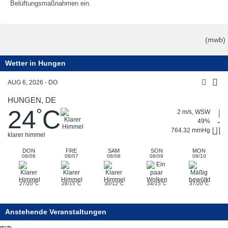
Belüftungsmaßnahmen ein.
(mwb)
Wetter in Hungen
AUG 6, 2026 - DO
HUNGEN, DE
24
C
°
2 m/s, WSW
49%
764.32 mmHg
klarer himmel
DON
FRE
SAM
SON
MON
08/06
08/07
08/08
08/09
08/10
°
°
°
°
°
27/20
C
28/15
C
30/12
C
34/15
C
37/20
C
Anstehende Veranstaltungen