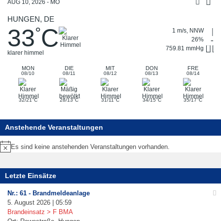
AUG 10, 2026 - MO
HUNGEN, DE
33
C
°
1 m/s, NNW
26%
759.81 mmHg
klarer himmel
MON
DIE
MIT
DON
FRE
08/10
08/11
08/12
08/13
08/14
°
°
°
°
°
32/21
C
28/13
C
31/11
C
34/15
C
35/17
C
Anstehende Veranstaltungen
Es sind keine anstehenden Veranstaltungen vorhanden.
Hinweis
Letzte Einsätze
Nr.: 61 - Brandmeldeanlage
5. August 2026 | 05:59
Brandeinsatz > F BMA