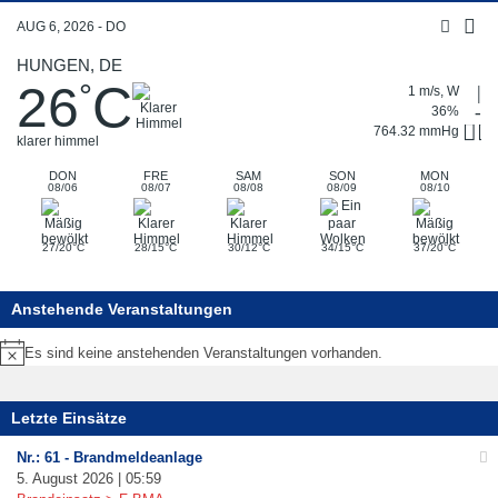
AUG 6, 2026 - DO
HUNGEN, DE
26
C
°
1 m/s, W
36%
764.32 mmHg
klarer himmel
DON
FRE
SAM
SON
MON
08/06
08/07
08/08
08/09
08/10
°
°
°
°
°
27/20
C
28/15
C
30/12
C
34/15
C
37/20
C
Anstehende Veranstaltungen
Es sind keine anstehenden Veranstaltungen vorhanden.
Hinweis
Letzte Einsätze
Nr.: 61 - Brandmeldeanlage
5. August 2026 | 05:59