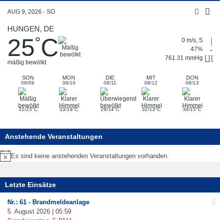
AUG 9, 2026 - SO
HUNGEN, DE
25
C
°
0 m/s, S
47%
761.31 mmHg
mäßig bewölkt
SON
MON
DIE
MIT
DON
08/09
08/10
08/11
08/12
08/13
°
°
°
°
°
31/23
C
33/19
C
29/14
C
32/13
C
34/15
C
Anstehende Veranstaltungen
Es sind keine anstehenden Veranstaltungen vorhanden.
Hinweis
Letzte Einsätze
Nr.: 61 - Brandmeldeanlage
5. August 2026 | 05:59