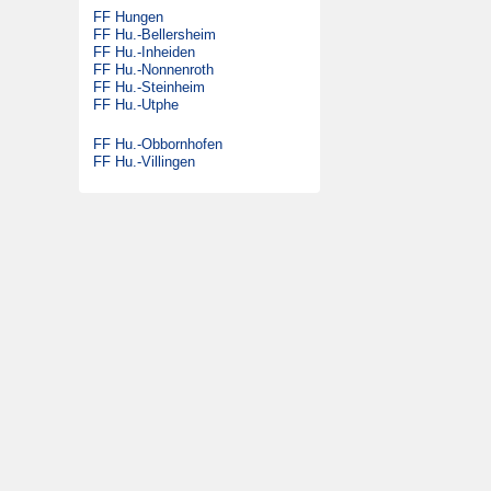
FF Hungen
DLK 23/12
Satzung
FF Hu.-Bellersheim
GW-G
FF Hu.-Inheiden
Beitrittserklärung
FF Hu.-Nonnenroth
SW 2000 Tr
FF Hu.-Steinheim
FF Hu.-Utphe
MTW
KdoW
FF Hu.-Obbornhofen
FF Hu.-Villingen
Gabelstapler
Ehemalige Fahrzeuge
DLK 23/12
LF 16/12
MTW
FmF-Fu
DMF
ELW 1
TLF 16/25
RW 1
SW 1000
LF 16