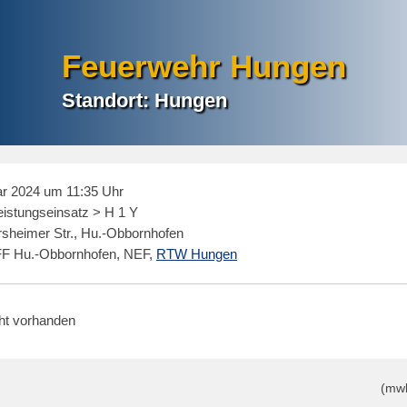
Feuerwehr Hungen
Standort: Hungen
r 2024 um 11:35 Uhr
eistungseinsatz > H 1 Y
rsheimer Str., Hu.-Obbornhofen
F Hu.-Obbornhofen, NEF,
RTW Hungen
cht vorhanden
(mw