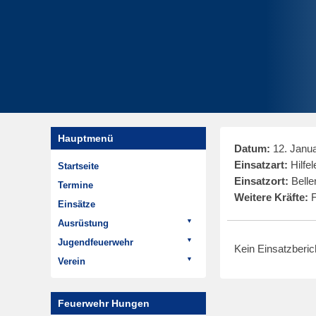
Hauptmenü
Datum:
12. Janua
Einsatzart:
Hilfel
Startseite
Einsatzort:
Belle
Termine
Weitere Kräfte:
F
Einsätze
Ausrüstung
Fahrzeuge
Jugendfeuerwehr
Kein Einsatzberi
ELW 1
Termine
Verein
LF 20
Aktivitäten
Aktuelles
HTLF 16
Geschichte der
Termine
Feuerwehr Hungen
Jugendfeuerwehr
LF 8/6
Rückblick