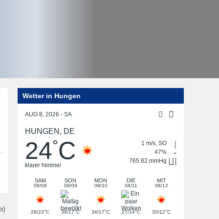
Wetter in Hungen
Post
navigation
AUG 8, 2026 - SA
HUNGEN, DE
24
C
°
1 m/s, SO
47%
765.82 mmHg
klarer himmel
SAM
SON
MON
DIE
MIT
08/08
08/09
08/10
08/11
08/12
b)
°
°
°
°
°
29/23
C
36/17
C
34/17
C
27/14
C
30/12
C