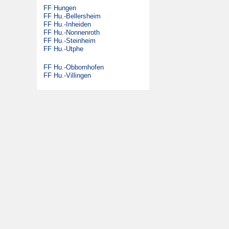
FF Hungen
DLK 23/12
Satzung
FF Hu.-Bellersheim
GW-G
FF Hu.-Inheiden
Beitrittserklärung
FF Hu.-Nonnenroth
SW 2000 Tr
FF Hu.-Steinheim
FF Hu.-Utphe
MTW
KdoW
FF Hu.-Obbornhofen
FF Hu.-Villingen
Gabelstapler
Ehemalige Fahrzeuge
DLK 23/12
LF 16/12
MTW
FmF-Fu
DMF
ELW 1
TLF 16/25
RW 1
SW 1000
LF 16