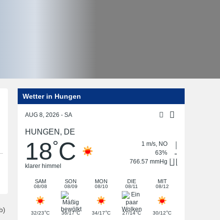
Wetter in Hungen
Post
navigation
AUG 8, 2026 - SA
HUNGEN, DE
18
C
°
1 m/s, NO
63%
766.57 mmHg
klarer himmel
SAM
SON
MON
DIE
MIT
08/08
08/09
08/10
08/11
08/12
b)
°
°
°
°
°
32/23
C
36/17
C
34/17
C
27/14
C
30/12
C