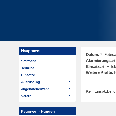
Hauptmenü
Datum:
7. Februa
Alarmierungsart
Startseite
Einsatzart:
Hilfel
Termine
Weitere Kräfte:
R
Einsätze
Ausrüstung
Fahrzeuge
Jugendfeuerwehr
Kein Einsatzberi
ELW 1
Termine
Verein
LF 20
Aktivitäten
Aktuelles
HTLF 16
Geschichte der
Termine
Feuerwehr Hungen
Jugendfeuerwehr
LF 8/6
Rückblick