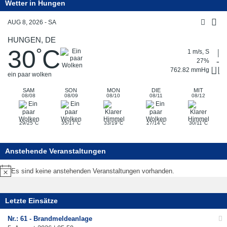
Wetter in Hungen
AUG 8, 2026 - SA
HUNGEN, DE
30
C
°
1 m/s, S
27%
762.82 mmHg
ein paar wolken
SAM
SON
MON
DIE
MIT
08/08
08/09
08/10
08/11
08/12
°
°
°
°
°
29/25
C
35/17
C
33/19
C
27/14
C
30/11
C
Anstehende Veranstaltungen
Es sind keine anstehenden Veranstaltungen vorhanden.
Hinweis
Letzte Einsätze
Nr.: 61 - Brandmeldeanlage