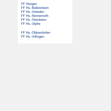
FF Hungen
DLK 23/12
Satzung
FF Hu.-Bellersheim
GW-G
FF Hu.-Inheiden
Beitrittserklärung
FF Hu.-Nonnenroth
SW 2000 Tr
FF Hu.-Steinheim
FF Hu.-Utphe
MTW
KdoW
FF Hu.-Obbornhofen
FF Hu.-Villingen
Gabelstapler
Ehemalige Fahrzeuge
DLK 23/12
LF 16/12
MTW
FmF-Fu
DMF
ELW 1
TLF 16/25
RW 1
SW 1000
LF 16