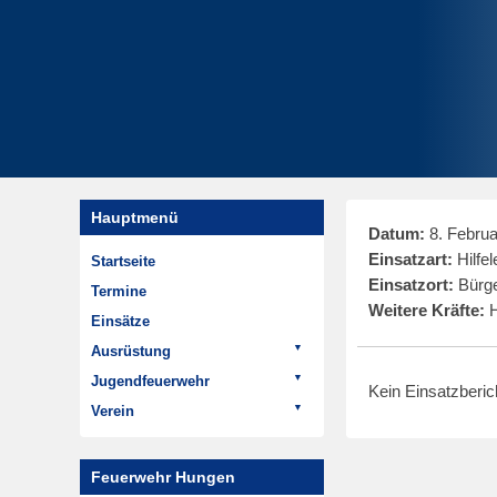
Hauptmenü
Datum:
8. Februa
Einsatzart:
Hilfel
Startseite
Einsatzort:
Bürge
Termine
Weitere Kräfte:
H
Einsätze
Ausrüstung
Fahrzeuge
Jugendfeuerwehr
Kein Einsatzberi
ELW 1
Termine
Verein
LF 20
Aktivitäten
Aktuelles
HTLF 16
Geschichte der
Termine
Feuerwehr Hungen
Jugendfeuerwehr
LF 8/6
Rückblick