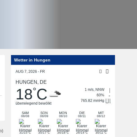
Wetter in Hungen
Post
navigation
AUG 7, 2026 - FR
HUNGEN, DE
18
C
°
1 m/s, NNW
60%
765.82 mmHg
überwiegend bewölkt
SAM
SON
MON
DIE
MIT
08/08
08/09
08/10
08/11
08/12
b)
°
°
°
°
°
31/15
C
35/17
C
34/18
C
26/14
C
30/11
C