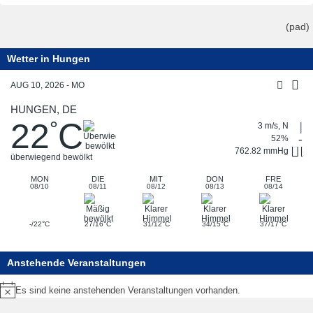
(pad)
Wetter in Hungen
AUG 10, 2026 - MO
HUNGEN, DE
22
C
°
3 m/s, N
52%
762.82 mmHg
überwiegend bewölkt
MON
DIE
MIT
DON
FRE
08/10
08/11
08/12
08/13
08/14
°
°
°
°
°
-/22
C
27/16
C
31/12
C
34/15
C
37/17
C
Anstehende Veranstaltungen
Es sind keine anstehenden Veranstaltungen vorhanden.
Hinweis