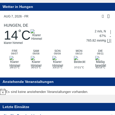
Wetter in Hungen
AUG 7, 2026 - FR
HUNGEN, DE
14
C
°
2 m/s, N
67%
765.82 mmHg
klarer himmel
FRE
SAM
SON
MON
DIE
08/07
08/08
08/09
08/10
08/11
°
°
°
°
°
28/15
C
30/15
C
33/15
C
37/21
C
30/16
C
Anstehende Veranstaltungen
Es sind keine anstehenden Veranstaltungen vorhanden.
Hinweis
Letzte Einsätze