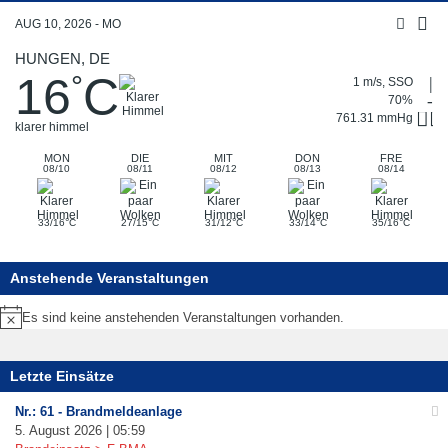
AUG 10, 2026 - MO
HUNGEN, DE
16
C
°
1 m/s, SSO
70%
761.31 mmHg
klarer himmel
MON
DIE
MIT
DON
FRE
08/10
08/11
08/12
08/13
08/14
°
°
°
°
°
33/16
C
27/15
C
31/12
C
33/14
C
35/16
C
Anstehende Veranstaltungen
Es sind keine anstehenden Veranstaltungen vorhanden.
Hinweis
Letzte Einsätze
Nr.: 61 - Brandmeldeanlage
5. August 2026 | 05:59