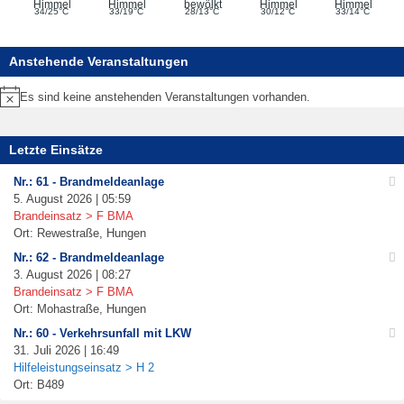
°
°
°
°
°
34/25
C
33/19
C
28/13
C
30/12
C
33/14
C
Anstehende Veranstaltungen
Es sind keine anstehenden Veranstaltungen vorhanden.
Hinweis
Letzte Einsätze
Nr.: 61 - Brandmeldeanlage
5. August 2026 | 05:59
Brandeinsatz > F BMA
Ort: Rewestraße, Hungen
Nr.: 62 - Brandmeldeanlage
3. August 2026 | 08:27
Brandeinsatz > F BMA
Ort: Mohastraße, Hungen
Nr.: 60 - Verkehrsunfall mit LKW
31. Juli 2026 | 16:49
Hilfeleistungseinsatz > H 2
Ort: B489