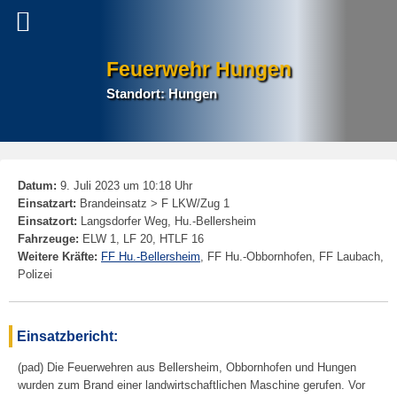
Feuerwehr Hungen
Standort: Hungen
P
Datum:
9. Juli 2023 um 10:18 Uhr
na
Einsatzart:
Brandeinsatz > F LKW/Zug 1
Einsatzort:
Langsdorfer Weg, Hu.-Bellersheim
Fahrzeuge:
ELW 1, LF 20, HTLF 16
Weitere Kräfte:
FF Hu.-Bellersheim
, FF Hu.-Obbornhofen, FF Laubach,
Polizei
Einsatzbericht:
(pad) Die Feuerwehren aus Bellersheim, Obbornhofen und Hungen
wurden zum Brand einer landwirtschaftlichen Maschine gerufen. Vor