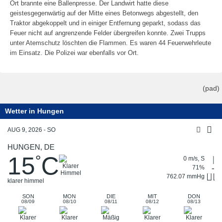
Ort brannte eine Ballenpresse. Der Landwirt hatte diese
geistesgegenwärtig auf der Mitte eines Betonwegs abgestellt, den
Traktor abgekoppelt und in einiger Entfernung geparkt, sodass das
Feuer nicht auf angrenzende Felder übergreifen konnte. Zwei Trupps
unter Atemschutz löschten die Flammen. Es waren 44 Feuerwehrleute
im Einsatz. Die Polizei war ebenfalls vor Ort.
(pad)
Wetter in Hungen
AUG 9, 2026 - SO
HUNGEN, DE
15
C
°
0 m/s, S
71%
762.07 mmHg
klarer himmel
SON
MON
DIE
MIT
DON
08/09
08/10
08/11
08/12
08/13