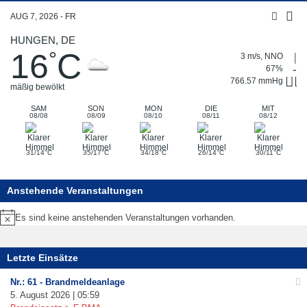
AUG 7, 2026 - FR
HUNGEN, DE
16
C
°
3 m/s, NNO
67%
766.57 mmHg
mäßig bewölkt
SAM
SON
MON
DIE
MIT
08/08
08/09
08/10
08/11
08/12
°
°
°
°
°
31/14
C
35/17
C
34/18
C
26/14
C
30/11
C
Anstehende Veranstaltungen
Es sind keine anstehenden Veranstaltungen vorhanden.
Hinweis
Letzte Einsätze
Nr.: 61 - Brandmeldeanlage
5. August 2026 | 05:59