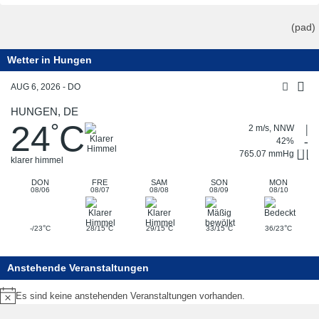
(pad)
Wetter in Hungen
AUG 6, 2026 - DO
HUNGEN, DE
24
C
°
2 m/s, NNW
42%
765.07 mmHg
klarer himmel
DON
FRE
SAM
SON
MON
08/06
08/07
08/08
08/09
08/10
°
°
°
°
°
-/23
C
28/15
C
29/15
C
33/15
C
36/23
C
Anstehende Veranstaltungen
Es sind keine anstehenden Veranstaltungen vorhanden.
Hinweis