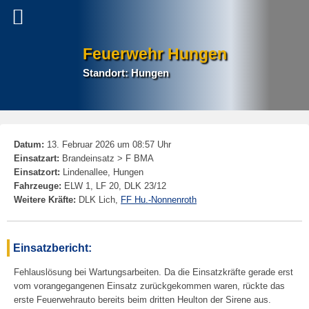
Feuerwehr Hungen
Standort: Hungen
P
Datum:
13. Februar 2026 um 08:57 Uhr
na
Einsatzart:
Brandeinsatz > F BMA
Einsatzort:
Lindenallee, Hungen
Fahrzeuge:
ELW 1, LF 20, DLK 23/12
Weitere Kräfte:
DLK Lich,
FF Hu.-Nonnenroth
Einsatzbericht:
Fehlauslösung bei Wartungsarbeiten. Da die Einsatzkräfte gerade erst
vom vorangegangenen Einsatz zurückgekommen waren, rückte das
erste Feuerwehrauto bereits beim dritten Heulton der Sirene aus.