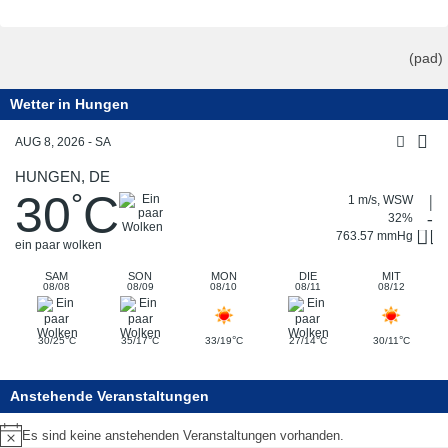
(pad)
Wetter in Hungen
AUG 8, 2026 - SA
HUNGEN, DE
30
C
°
1 m/s, WSW
32%
763.57 mmHg
ein paar wolken
SAM
SON
MON
DIE
MIT
08/08
08/09
08/10
08/11
08/12
°
°
°
°
°
30/25
C
35/17
C
33/19
C
27/14
C
30/11
C
Anstehende Veranstaltungen
Es sind keine anstehenden Veranstaltungen vorhanden.
Hinweis