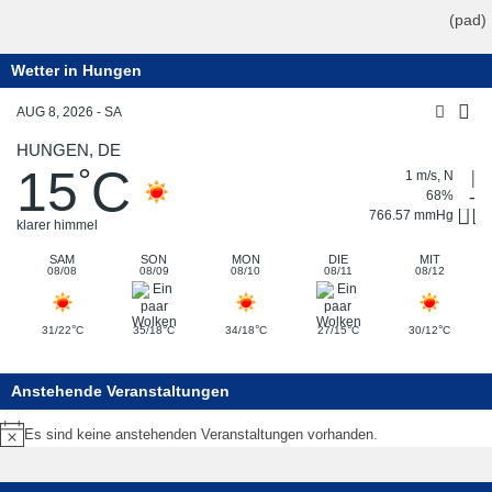
(pad)
Wetter in Hungen
AUG 8, 2026 - SA
HUNGEN, DE
15
C
°
1 m/s, N
68%
766.57 mmHg
klarer himmel
SAM
SON
MON
DIE
MIT
08/08
08/09
08/10
08/11
08/12
°
°
°
°
°
31/22
C
35/18
C
34/18
C
27/15
C
30/12
C
Anstehende Veranstaltungen
Es sind keine anstehenden Veranstaltungen vorhanden.
Hinweis