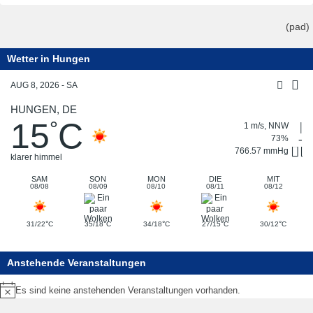
(pad)
Wetter in Hungen
AUG 8, 2026 - SA
HUNGEN, DE
15
C
°
1 m/s, NNW
73%
766.57 mmHg
klarer himmel
SAM
SON
MON
DIE
MIT
08/08
08/09
08/10
08/11
08/12
°
°
°
°
°
31/22
C
35/18
C
34/18
C
27/15
C
30/12
C
Anstehende Veranstaltungen
Es sind keine anstehenden Veranstaltungen vorhanden.
Hinweis