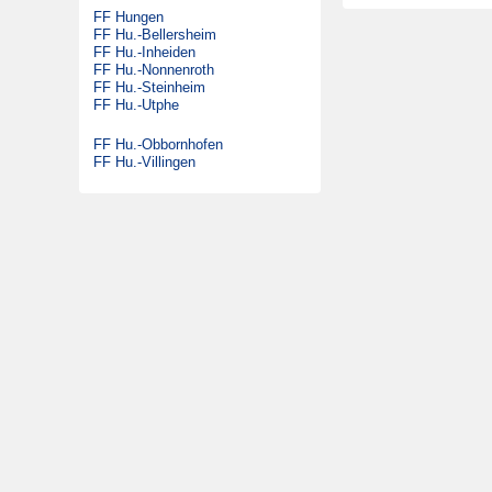
FF Hungen
DLK 23/12
Satzung
FF Hu.-Bellersheim
GW-G
FF Hu.-Inheiden
Beitrittserklärung
FF Hu.-Nonnenroth
SW 2000 Tr
FF Hu.-Steinheim
FF Hu.-Utphe
MTW
KdoW
FF Hu.-Obbornhofen
FF Hu.-Villingen
Gabelstapler
Ehemalige Fahrzeuge
DLK 23/12
LF 16/12
MTW
FmF-Fu
DMF
ELW 1
TLF 16/25
RW 1
SW 1000
LF 16