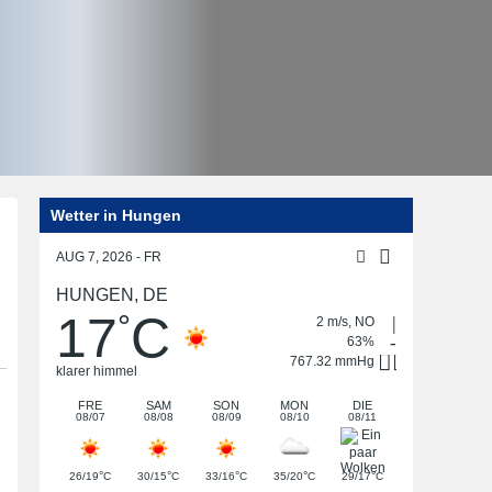
Wetter in Hungen
Post
navigation
AUG 7, 2026 - FR
HUNGEN, DE
17
C
°
2 m/s, NO
63%
767.32 mmHg
klarer himmel
FRE
SAM
SON
MON
DIE
08/07
08/08
08/09
08/10
08/11
°
°
°
°
°
26/19
C
30/15
C
33/16
C
35/20
C
29/17
C