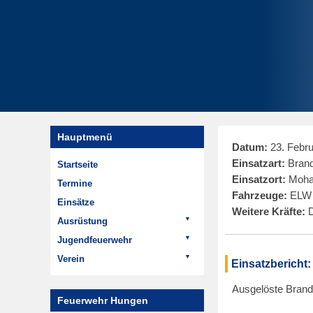
Hauptmenü
Datum:
23. Febru
Einsatzart:
Brand
Startseite
Einsatzort:
Moha
Termine
Fahrzeuge:
ELW 
Einsätze
Weitere Kräfte:
D
Ausrüstung
Fahrzeuge
Jugendfeuerwehr
ELW 1
Termine
Verein
Einsatzbericht:
LF 20
Aktivitäten
Aktuelles
Ausgelöste Brandm
HTLF 16
Geschichte der
Termine
Feuerwehr Hungen
Jugendfeuerwehr
LF 8/6
Rückblick